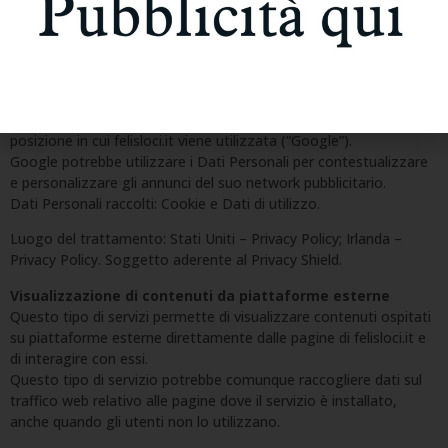
dell’Utente, in termini di traffico o di comportamento, in
relazione a modifiche della struttura, del testo o di qualunque
altro componente di felisloci.it.
Google Website Optimizer
Google Website Optimizer è un servizio di A/B testing fornito da
Google LLC oppure da Google Ireland Limited, a seconda della
posizione in cui felisloci.it viene utilizzata (“Google”).
Google potrebbe utilizzare i Dati Personali per contestualizzare
e personalizzare gli annunci del suo network pubblicitario.
Dati Personali raccolti: Cookie e Dati di utilizzo.
Luogo del trattamento: Stati Uniti – Privacy Policy; Irlanda –
Privacy Policy. Soggetto aderente al Privacy Shield.
Visualizzazione di contenuti da piattaforme esterne
Questo tipo di servizi permette di visualizzare contenuti ospitati
su piattaforme esterne direttamente dalle pagine di felisloci.it e
di interagire con essi.
Questo tipo di servizio potrebbe comunque raccogliere dati sul
traffico web relativo alle pagine dove il servizio è installato,
anche quando gli utenti non lo utilizzano.