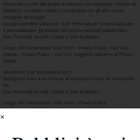
Personali raccolti allo scopo di tracciare ed esaminare l’utilizzo di
felisloci.it, compilare report e condividerli con gli altri servizi
sviluppati da Google.
Google potrebbe utilizzare i Dati Personali per contestualizzare
e personalizzare gli annunci del proprio network pubblicitario.
Dati Personali raccolti: Cookie e Dati di utilizzo.
Luogo del trattamento: Stati Uniti – Privacy Policy – Opt Out;
Irlanda – Privacy Policy – Opt Out. Soggetto aderente al Privacy
Shield.
WordPress Stat (Automattic Inc.)
Wordpress Stats è un servizio di statistica fornito da Automattic
Inc.
Dati Personali raccolti: Cookie e Dati di utilizzo.
Luogo del trattamento: Stati Uniti – Privacy Policy.
Test di performance di contenuti e funzionalità (A/B
testing)
I servizi contenuti in questa sezione permettono al Titolare del
Trattamento di tener traccia ed analizzare la risposta da parte