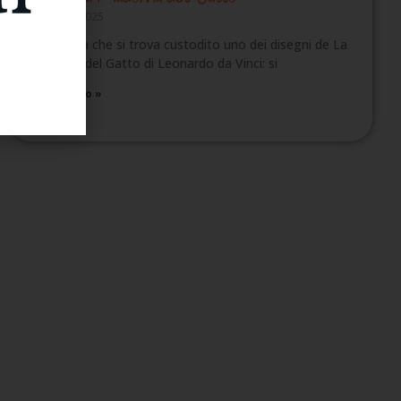
Marzo 27, 2025
È a Londra che si trova custodito uno dei disegni de La
Madonna del Gatto di Leonardo da Vinci: si
Leggi Tutto »