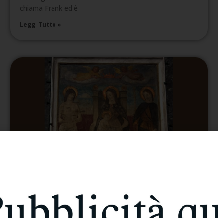
chiama Frank ed è
Leggi Tutto »
Vigevano: La Madonna del Gatto