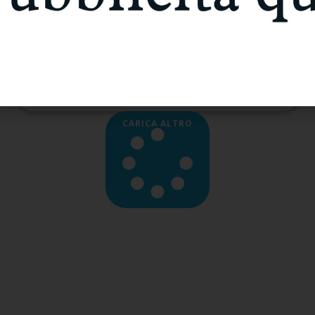
Marzo 27, 2025
A Vigevano, nella chiesa della Madonna della Neve, si
conserva un affresco che, non ancora oggetto di
approfondimenti e di
Leggi Tutto »
CARICA ALTRO