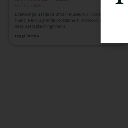
Gennaio 9, 2026
L’Hawkinge Battle of Britain Museum di Folkestone
(Kent) è la più grande collezione al mondo di cimeli
della Battaglia d’Inghilterra,
Leggi Tutto »