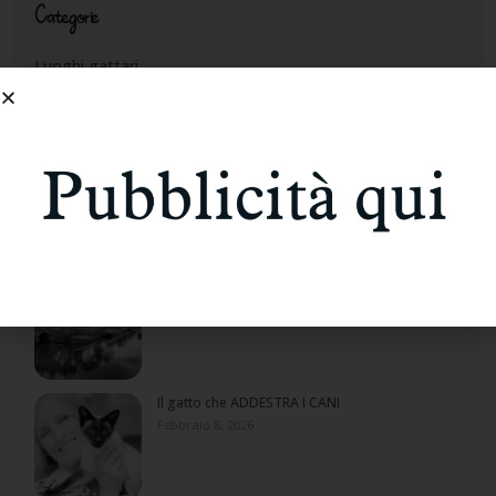
Categorie
Luoghi gattari
News
Eventi
Altri luoghi
Amsterdam salva i gatti!
Febbraio 27, 2026
Il gatto che ADDESTRA I CANI
Febbraio 8, 2026