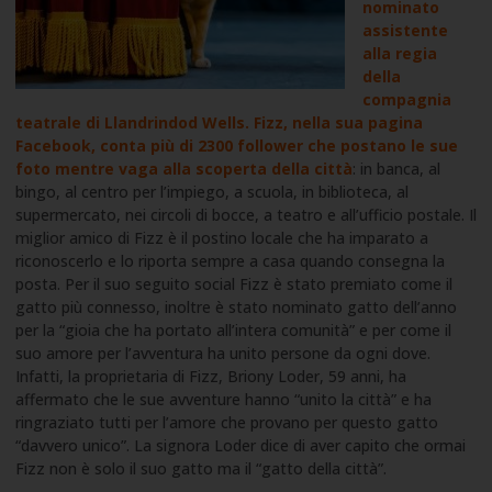
nominato
assistente
alla regia
della
compagnia
teatrale di Llandrindod Wells. Fizz, nella sua pagina
Facebook, conta più di 2300 follower che postano le sue
foto mentre vaga alla scoperta della città
: in banca, al
bingo, al centro per l’impiego, a scuola, in biblioteca, al
supermercato, nei circoli di bocce, a teatro e all’ufficio postale. Il
miglior amico di Fizz è il postino locale che ha imparato a
riconoscerlo e lo riporta sempre a casa quando consegna la
posta. Per il suo seguito social Fizz è stato premiato come il
gatto più connesso, inoltre è stato nominato gatto dell’anno
per la “gioia che ha portato all’intera comunità” e per come il
suo amore per l’avventura ha unito persone da ogni dove.
Infatti, la proprietaria di Fizz, Briony Loder, 59 anni, ha
affermato che le sue avventure hanno “unito la città” e ha
ringraziato tutti per l’amore che provano per questo gatto
“davvero unico”. La signora Loder dice di aver capito che ormai
Fizz non è solo il suo gatto ma il “gatto della città”.